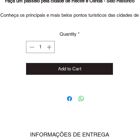
Faça um passeio pela cidade de Recife e Olinda - Sitio Histórico
Conheça os principais e mais belos pontos turísticos das cidades de
Recife e Olinda. Garantimos beleza e conhecimento nesse passeio
cultural. No Marco Zero, apresentaremos o Museu a Céu Aberto, o
Quantity
*
Museu do Frevo, a Embaixada dos Bonecos Gigantes de Olinda
(ingressos não inclusos). Em Olinda, visitaremos o Alto da Sé, com a
grejas da Sé e da Misericórdia, de onde se descortina a mais bela vis
s cidades do Recife e de Olinda, que é considerada Patrimônio Natu
e Cultural da Humanidade.
Add to Cart
Serviço de translado para: Recife Antigo – Marco Zero + Olinda.
Duração: 04 Horas
Capacidade: até 4 Pessoas
Consulte valores para outros horários e para um numero maior de
ssoas. Através do nosso email: contato@transladolopes.com.br ou 
nossos whatsapp's
(81) 99313-5067
(CLARO) |
(81) 99840-5318
(TIM
obre o passeio Serviço de traslado regular seguindo de acordo com
INFORMAÇÕES DE ENTREGA
horário de chegada do voo para o destino contratado. No desembarqu