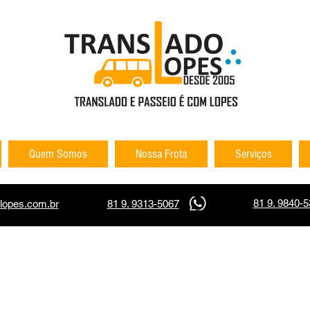
Quem Somos
Nossa Frota
Serviços
81 9. 9840-
lopes.com.br
81 9. 9313-5067