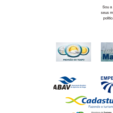
Sou a 
se
seus mé
polít
nú
a