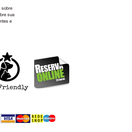
m
s sobre
rte
obre sua
ntes e
 Na
rá