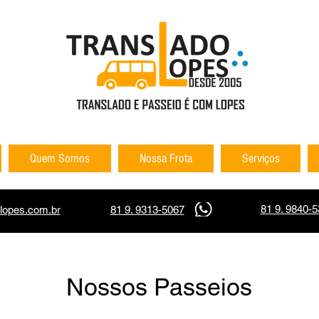
Quem Somos
Nossa Frota
Serviços
81 9. 9840-
lopes.com.br
81 9. 9313-5067
Nossos Passeios