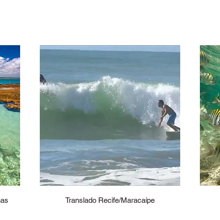
has
Translado Recife/Maracaípe