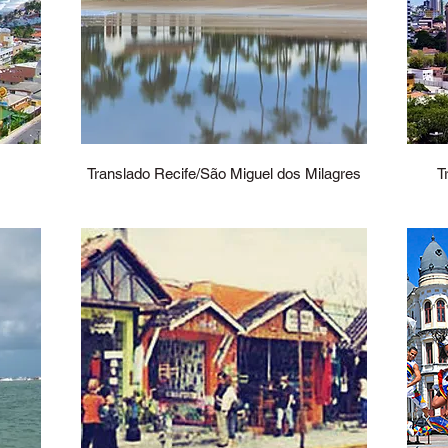
Translado Recife/São Miguel dos Milagres
T