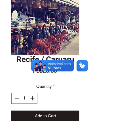
Recife / Caruaru
Price
R$320.00
Quantity
*
Add to Cart