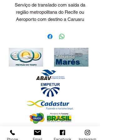
Serviço de translado com saída da
região metropolitana do Recife ou
Aeroporto com destino a Caruaru
Preço para até 04 pessoas em
veículo passeio.
Consulte valores para outros
horários e para um numero maior de
pessoas. Através do nosso email:
contato@transladolopes.com.br ou
dos nossos whatsapp's (81) 99313-
5067 (CLARO) | (81) 99840-
5318(TIM)
Sobre o passeio Serviço de traslado
regular seguindo de acordo com o
horário de chegada do voo para o
destino contratado. No desembarque
do voo haverá um funcionário do
Nossas Redes Sociais
Translado Lopes com uma placa em
Phone
Email
Facebook
Instagram