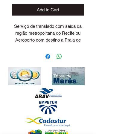
Add to Cart
Serviço de translado com saída da
região metropolitana do Recife ou
Aeroporto com destino a Praia de
Caneiros - Tamandaré
Preço para até 04 pessoas em
veículo passeio.
Valores para horário comercial: 06h
às 20h.
Consulte valores para outros
horários e para um numero maior de
pessoas. Através do nosso email:
contato@transladolopes.com.br ou
dos nossos whatsapp's (81) 99313-
5067 (CLARO) | (81) 99840-5318
(TIM)