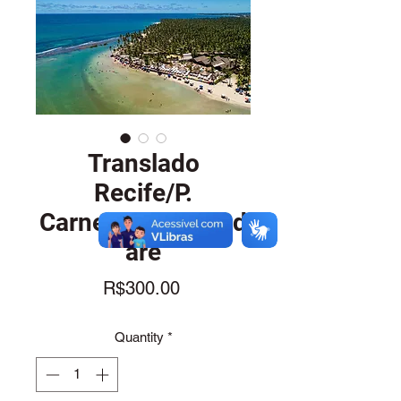
Translado
Recife/P.
Carneiros/Tamand
aré
Price
R$300.00
Quantity
*